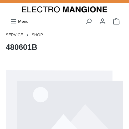
ToContentLink
Menu
SERVICE
SHOP
480601B
component.cms.imageGallery.skipImageGallery