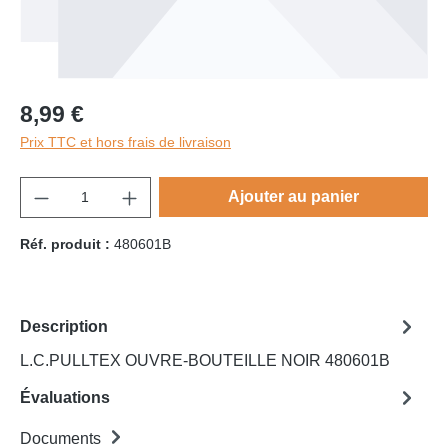
8,99 €
Prix TTC et hors frais de livraison
component.product.quantitySelect.legend
Ajouter au panier
Réf. produit :
480601B
Description
L.C.PULLTEX OUVRE-BOUTEILLE NOIR 480601B
Évaluations
Documents