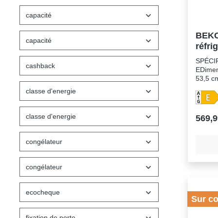
capacité
BEK
capacité
réfri
surgé
SPÉCIF
cashback
EDimens
53,5 c
121,6 
classe d'energie
198Dég
réglab
contre
classe d'energie
569,9
révers
porte:
pour e
congélateur
encolon
LEDPie
intégr
congélateur
sonore
d'émiss
ecocheque
R600aC
Sur c
TConso
0.272V
fixation de porte