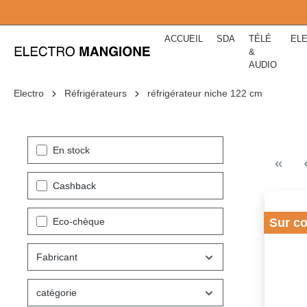
kipToSearch
general.skipToNavigation
ACCUEIL
SDA
TÉLÉ
EL
&
AUDIO
Electro
Réfrigérateurs
réfrigérateur niche 122 cm
En stock
Cashback
Eco-chèque
Sur c
Fabricant
catégorie