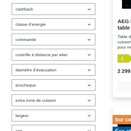
cashback
AEG 
classe d'energie
table
integ
Table 
commande
cuisso
pour re
évacua
contrôle à distance par wlan
Zones à
booster
automa
diamètre d'évacuation
2 299
transf
une se
zoneAv
ecocheque
2300/3
2300/3
1400/2
extra zone de cuisson
1800/
command
largeur
cuisson
Sur c
saturat
graisse
son