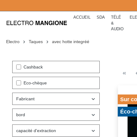
kipToSearch
general.skipToNavigation
ACCUEIL
SDA
TÉLÉ
EL
&
AUDIO
Electro
Taques
avec hotte integréé
Cashback
Eco-chèque
Fabricant
Sur c
Éco-c
bord
capacité d'extraction