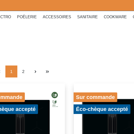
ECTRO
POËLERIE
ACCESSOIRES
SANITAIRE
COOKWARE
1
2
ommande
Sur commande
hèque accepté
Éco-chèque accepté