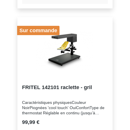
vaisselle: NonPièces compatibles au lave-
vaisselle: OuiGénéral Garantie: 2 jaarNombre
de personnes: 2 - 8Type Cooking fun:
Raclette, Steengrill
Sur commande
FRITEL 142101 raclette - gril
Caractéristiques physiquesCouleur
NoirPiognées 'cool touch' OuiConfortType de
thermostat Réglable en continu (jusqu’à
310°C)CourantPuissance 600Entretien &
99,99 €
NettoyageComplètement démontable
OuiFonctionsConvient pour gratiner