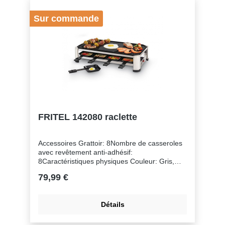
personnes 8Type Cooking fun Raclette, Grill,
Pizza
Sur commande
FRITEL 142080 raclette
Accessoires Grattoir: 8Nombre de casseroles
avec revêtement anti-adhésif:
8Caractéristiques physiques Couleur: Gris,
NoirDimensions: 49,5 x 27 cmFond en acier
79,99 €
inoxydable: OuiMatériel: Acier
inoxydableCommande Bouton allumer/
éteindre: OuiConsommation d'énergie
Détails
Puissance: 1500Entretien & Nettoyage
Convient au lave-vaisselle: NonPièces
compatibles au lave-vaisselle: OuiGénéral