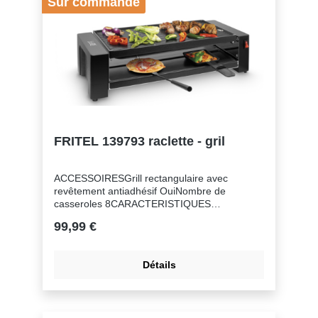
Sur commande
FRITEL 139793 raclette - gril
ACCESSOIRESGrill rectangulaire avec
revêtement antiadhésif OuiNombre de
casseroles 8CARACTERISTIQUES
PHYSIQUESCouleur
99,99 €
NoirCOMMANDETempérature règlable
OuiCONFORTÀ revêtement anti-adhésive
OuiSurface du gril 40 x 20
Détails
cmCOURANTPuissance 1200 + 250
WENTRETIEN ET NETTOYAGEDémontable
pour le nettoyage OuiPièces compatibles au
lave-vaisselle OuiGENERALNombre de