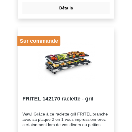
OuiConvient pour une boule de fromage
Détails
OuiGénéralElectrique OuiGarantie 2
ansRaclette au fromage OuiSécuritéSécurité
contre la surchauffe Oui
Sur commande
FRITEL 142170 raclette - gril
Waw! Grâce à ce raclette gril FRITEL branche
avec sa plaque 2 en 1 vous impressionnerez
certainement lors de vos diners ou petites
fêtes. Vous concoctez un menu entier pour 10