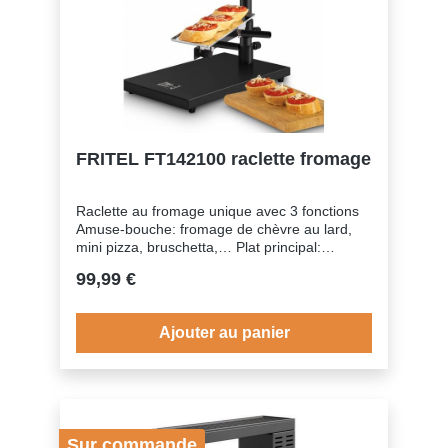
FRITEL FT142100 raclette fromage
Raclette au fromage unique avec 3 fonctions
Amuse-bouche: fromage de chèvre au lard,
mini pizza, bruschetta,… Plat principal:
gratiner, gratin dauphinois,… Dessert: crème
99,99 €
brûlée Convient pour une part tout comme
pour un morceau de fromageCaractéristiques
physiques Couleur NoirPiognées 'cool touch'
Ajouter au panier
OuiCommande Température règlable
OuiConfort Type de thermostat Réglable en
continu (jusqu’à 310°C)Consommation
d'énergie Puissance 600 WEntretien &
Nettoyage Complètement démontable
OuiFonctions Convient pour gratiner
Sur commande
OuiConvient pour une boule de fromage