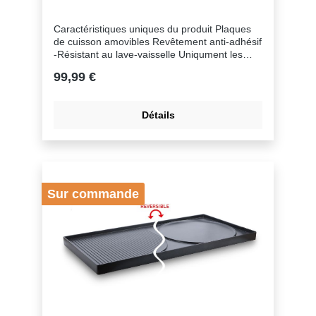
Caractéristiques uniques du produit Plaques
de cuisson amovibles Revêtement anti-adhésif
-Résistant au lave-vaisselle Uniqument les
poêlonsCaractéristiques techniques Nombre
99,99 €
de personnes 1 - 8Puissance (W)
1500Dimensions plaque de cuisson surface de
cuisson ou gril (cm) 56,9 x 26,6Matériel de la
Détails
plaque de cuisson Pierre naturelle
Sur commande