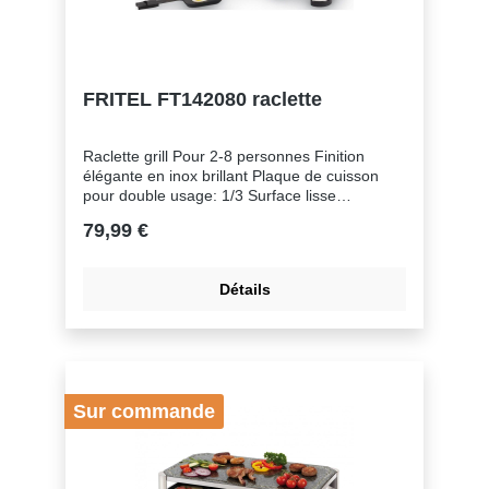
FRITEL FT142080 raclette
Raclette grill Pour 2-8 personnes Finition
élégante en inox brillant Plaque de cuisson
pour double usage: 1/3 Surface lisse
teppanyaki pour crustacés,
79,99 €
poisson,...Accessoires Grattoir 8Nombre de
casseroles avec revêtement anti-adhésif
8Caractéristiques physiques Couleur Gris,
Détails
NoirDimensions 49,5 x 27 cmFond en acier
inoxydable OuiMatériel Acier
inoxydableCommande Bouton allumer/
éteindre OuiConsommation d'énergie
Puissance 1500Entretien & Nettoyage
Convient au lave-vaisselle NonPièces
Sur commande
compatibles au lave-vaisselle OuiGénéral
Nombre de personnes 2 - 8Type Cooking fun
Raclette, Grill