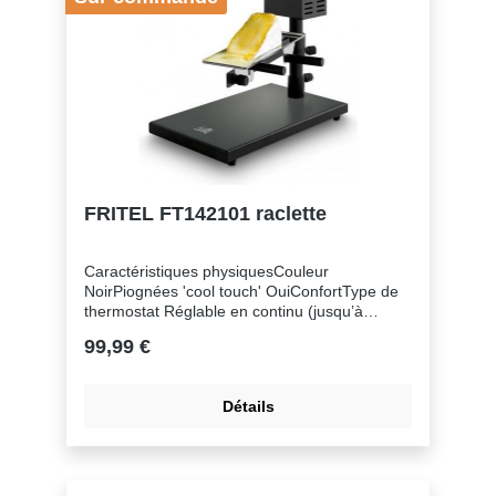
OuiGénéral Electrique OuiGarantie 2
jaarRaclette au fromage OuiSécurité Sécurité
contre la surchauffe Oui
FRITEL FT142101 raclette
Caractéristiques physiquesCouleur
NoirPiognées 'cool touch' OuiConfortType de
thermostat Réglable en continu (jusqu’à
310°C)CourantPuissance 600 WEntretien &
99,99 €
NettoyageComplètement démontable
OuiFonctionsConvient pour gratiner
OuiConvient pour une boule de fromage
Détails
OuiGénéralElectrique OuiRaclette au fromage
OuiSécuritéSécurité contre la surchauffe Oui