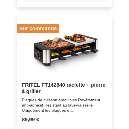
Sur commande
FRITEL FT142840 raclette + pierre
à griller
Plaques de cuisson amovibles Revêtement
anti-adhésif Résistant au lave-vaisselle
Uniquement les plaques et
poêlonsCaractéristiques techniques Nombre
89,99 €
de personnes 2 - 8Puissance (W)
1400Dimensions plaque de cuisson surface de