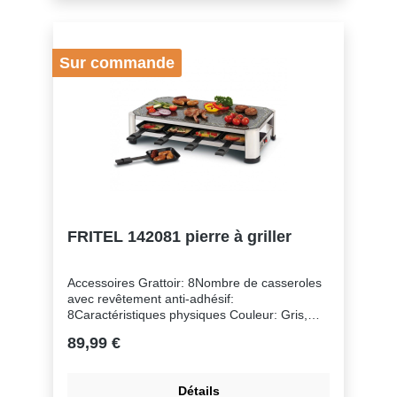
Garantie: 2 jaarNombre de personnes: 2 -
8Type Cooking fun: Raclette, Grill
Sur commande
FRITEL 142081 pierre à griller
Accessoires Grattoir: 8Nombre de casseroles
avec revêtement anti-adhésif:
8Caractéristiques physiques Couleur: Gris,
NoirFond en acier inoxydable: OuiMatériel:
89,99 €
Acier inoxydableCommande Bouton allumer/
éteindre: OuiConfort Surface du gril: 49,5 x 27
cmConsommation d'énergie Puissance:
Détails
1500Entretien & Nettoyage Convient au lave-