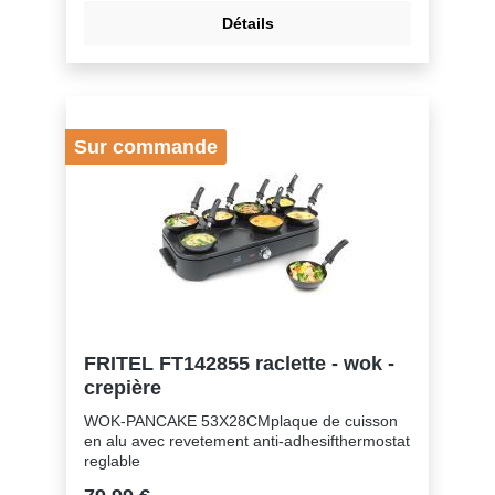
cuisson ou gril (cm) 49,5 x 22,5Matériel de la
Détails
plaque de cuisson Aluminium
Sur commande
FRITEL FT142855 raclette - wok -
crepière
WOK-PANCAKE 53X28CMplaque de cuisson
en alu avec revetement anti-adhesifthermostat
reglable