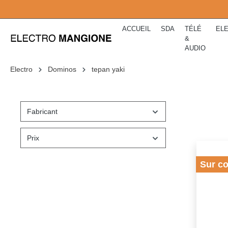
kipToSearch
general.skipToNavigation
ACCUEIL
SDA
TÉLÉ
EL
&
AUDIO
Electro
Dominos
tepan yaki
Fabricant
Prix
Sur c