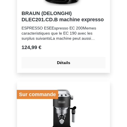
cuisine.Nettoyage pratiqueLe filtre anticalcaire
amovible et lavable facilite le nettoyage.
BRAUN (DELONGHI)
DLEC201.CD.B machine expresso
ESPRESSO ESEEspresso EC 200Memes
caracteristiques que le EC 190 avec les
surplus suivantsLa machine peut aussi
fonctionner avec le systeme Easy Serving
124,99 €
Espresso dosetPorte-filtre pour les dosettes
Détails
Sur commande