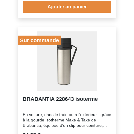
gouttes.- Easy storage: enroulement
Ajouter au panier
automatique du cable.- Interrupteur lumineux
marche-arrêt
Sur commande
BRABANTIA 228643 isoterme
En voiture, dans le train ou à l'extérieur : grâce
à la gourde isotherme Make & Take de
Brabantia, équipée d'un clip pour ceinture,
vous pouvez déguster votre café ou votre