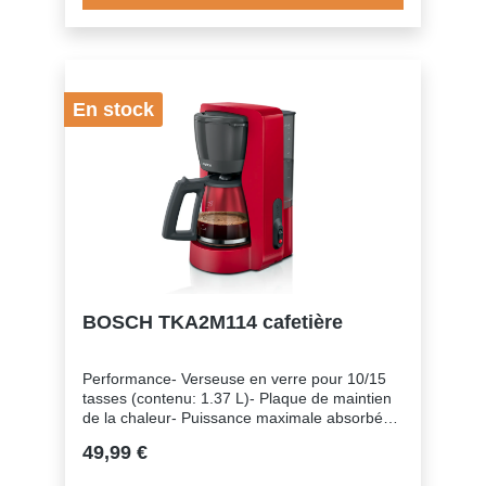
En stock
BOSCH TKA2M114 cafetière
Performance- Verseuse en verre pour 10/15
tasses (contenu: 1.37 L)- Plaque de maintien
de la chaleur- Puissance maximale absorbée:
1000-1200 W.Confort- Réservoir transparent
49,99 €
et amovible avec poignée.- Porte-filtre pivotant
et amovible (format 1 x 4).- Système anti-