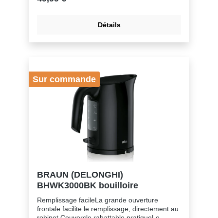
tartre: OuiFenêtre de niveau d’eau: OuiBase
360°: OuiSPECIFICATIONSCapacité: 1.7
lPièces en contact avec les aliments sans
Détails
bisphénol A: OuiLogement: Stainless
steelPuissance (W): 2200Rangement du
cordon intégré: OuiCouleur: Stainless steel/
white
Sur commande
BRAUN (DELONGHI)
BHWK3000BK bouilloire
Remplissage facileLa grande ouverture
frontale facilite le remplissage, directement au
robinet.Couvercle rabattable pratiqueLe