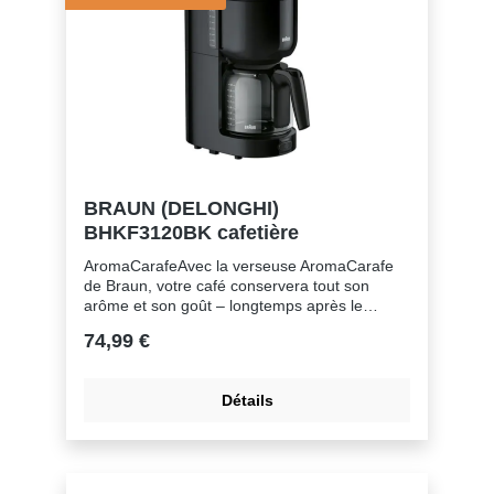
BRAUN (DELONGHI)
BHKF3120BK cafetière
AromaCarafeAvec la verseuse AromaCarafe
de Braun, votre café conservera tout son
arôme et son goût – longtemps après le
brassage. La forme soigneusement pensée et
74,99 €
la petite ouverture du couvercle permettent de
maintenir la température à l'intérieur, pour un
arôme toujours aussi exquis. Savourez un
Détails
café au goût incomparable plus longtemps
sans devoir préparer une nouvelle
cafetière.Poignée ouverte antidérapanteUne
poignée ouverte pour plus de confort
d'utilisationErgonomiqueUltra ergonomique Un