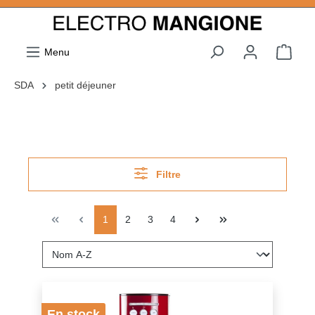
ToContentLink
Menu
SDA
petit déjeuner
Filtre
1
2
3
4
En stock