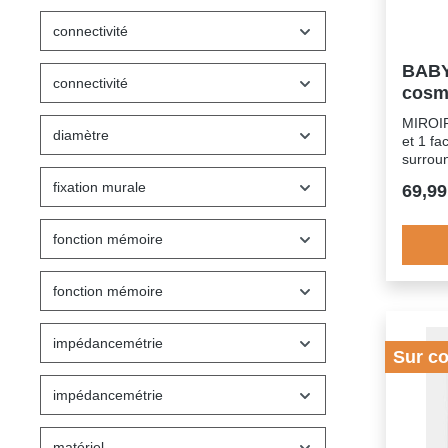
connectivité
BABY
connectivité
cosm
MIROI
diamètre
et 1 fa
surroun
inclus)
fixation murale
69,99
fonction mémoire
fonction mémoire
impédancemétrie
Sur c
impédancemétrie
matériel