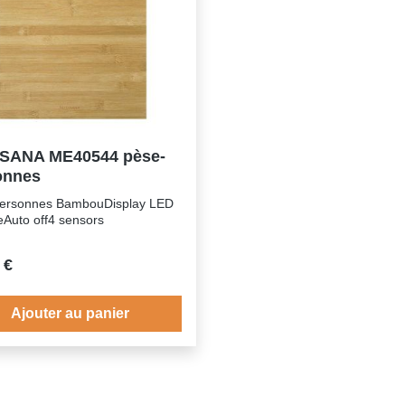
recyclable après
pieds antidérapants doux.Fac
ation.DIMENSIONSHauteur: 4,3
nettoyer - surface en verre.P
ueur: 30 cmLargeur: 30 cm
l'emploi - piles incluses (2 x
CR2032/3V).Aucun problèm
d'utilisation - 5 ans de garant
service.Choix plus durable -
recyclable après utilisation.
SANA ME40544 pèse-
onnes
ersonnes BambouDisplay LED
leAuto off4 sensors
 €
Ajouter au panier