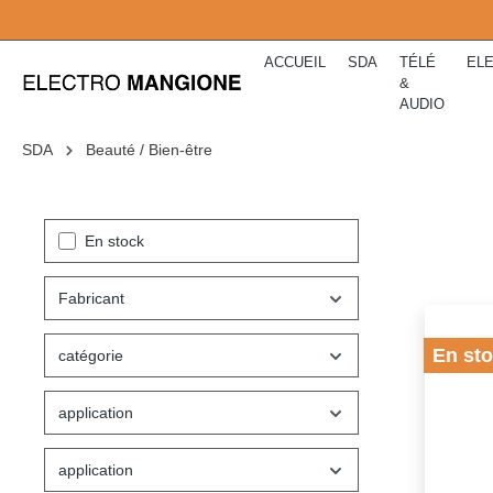
kipToSearch
general.skipToNavigation
ACCUEIL
SDA
TÉLÉ
EL
&
AUDIO
SDA
Beauté / Bien-être
En stock
Fabricant
En st
catégorie
application
application