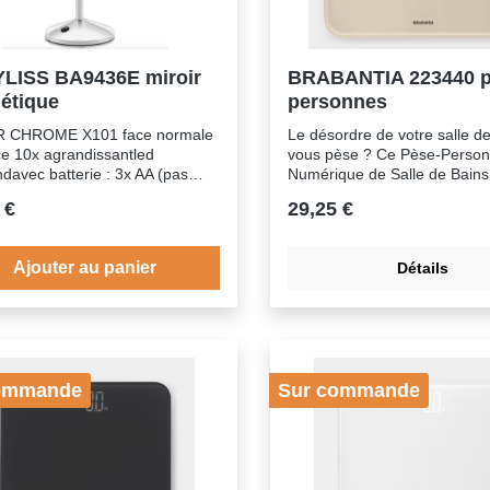
LISS BA9436E miroir
BRABANTIA 223440 p
étique
personnes
R CHROME X101 face normale
Le désordre de votre salle d
ce 10x agrandissantled
vous pèse ? Ce Pèse-Perso
davec batterie : 3x AA (pas
Numérique de Salle de Bains
design minimaliste allègera v
 €
29,25 €
quotidien ! Ce pèse-personn
numérique qui fonctionne av
piles est particulièrement co
Ajouter au panier
Détails
mais peut supporter jusqu'à 
grand écran LED est facile à 
invisible lorsqu'il n'est pas uti
épuré et tellement élégant
!AVANTAGES ET
FONCTIONNALITESPowerlifte
ommande
Sur commande
supporter jusqu'à 180 kg.A
près - système numérique pr
graduations de 0,1 kg.Facile à
montez simplement sur la
balance.Facile à lire - affic
éclairé.Look élégant - affich