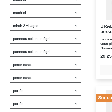
matériel
miroir 2 visages
BRAB
pers
panneau solaire intégré
Le déso
vous p
Numéri
panneau solaire intégré
design 
29,25
quotid
numéri
peser exact
piles e
mais pe
grand é
peser exact
invisibl
épuré e
!AVAN
portée
FONCTI
Sur c
suppor
près -
portée
graduat
montez