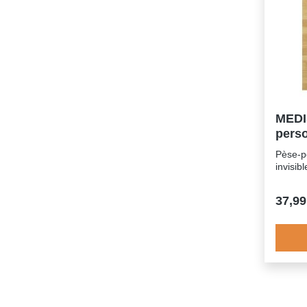
- 94 % 
utilis
cmLong
MEDI
pers
Pèse-p
invisib
37,99