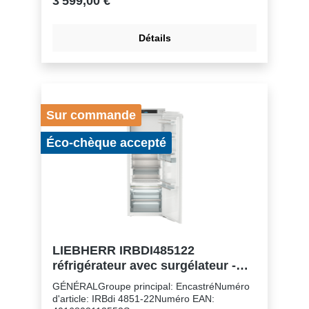
3 599,00 €
électrique par an: 100 kWhConsommation
d'énergie par 24 heures: 0,3Frais d'énergie
par an: € 40,- Indice d'efficacité énergétique:
Détails
64Niveau sonore: 32 dB(A)Classe de niveau
sonore: BClasse climatique: SN-TRéfrigérant:
R600aTension: 220-240 V ~Fréquence: 50-60
HzPuissance: 1,2 AZones de température:
2Circuits frigorifiques réglables séparément:
1Nombre de compresseurs: 1
Sur commande
Éco-chèque accepté
LIEBHERR IRBDI485122
réfrigérateur avec surgélateur -
158cm
GÉNÉRALGroupe principal: EncastréNuméro
d'article: IRBdi 4851-22Numéro EAN: