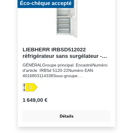
Éco-chèque accepté
LIEBHERR IRBSD512022
réfrigérateur sans surgélateur -
178cm
GÉNÉRALGroupe principal: EncastréNuméro
d'article: IRBSd 5120-22Numéro EAN:
4016803114338Sous-groupe:
RéfrigérateursFinition: PlusHauteur de niche:
178 cmMontage de la porte: à
glissièresVolume du compartiment
réfrigérateur: 294 lClasse énergétique:
1 649,00 €
DConsommation électrique par an: 125
kWhConsommation d'énergie par 24 heures:
0,3Frais d'énergie par an: € 50,- Indice
Détails
d'efficacité énergétique: 80Niveau sonore: 33
dB(A)Classe de niveau sonore: BClasse
climatique: SN-TRéfrigérant: R600aTension: