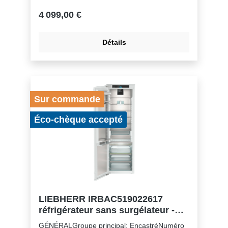
porteVolume du compartiment réfrigérateur:
296 lClasse énergétique: CConsommation
4 099,00 €
électrique par an: 100 kWhConsommation
d'énergie par 24 heures: 0,3Frais d'énergie
par an: € 40,- Indice d'efficacité énergétique:
Détails
64Niveau sonore: 32 dB(A)Classe de niveau
sonore: BClasse climatique: SN-TRéfrigérant:
R600aTension: 220-240 V ~Fréquence: 50-60
HzPuissance: 1,2 AZones de température:
2Circuits frigorifiques réglables séparément:
1Nombre de compresseurs: 1
Sur commande
Éco-chèque accepté
LIEBHERR IRBAC519022617
réfrigérateur sans surgélateur -
178cm
GÉNÉRALGroupe principal: EncastréNuméro