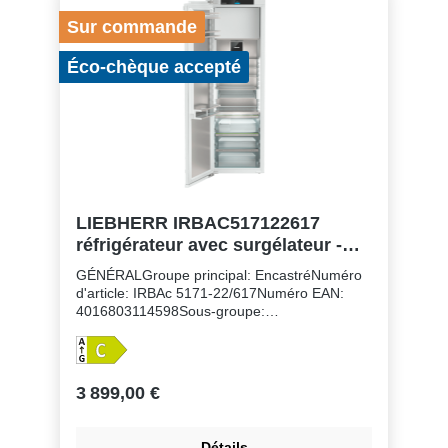
3Circuits frigorifiques réglables séparément:
Sur commande
1Nombre de compresseurs: 1
Éco-chèque accepté
LIEBHERR IRBAC517122617
réfrigérateur avec surgélateur -
178cm
GÉNÉRALGroupe principal: EncastréNuméro
d'article: IRBAc 5171-22/617Numéro EAN:
4016803114598Sous-groupe:
RéfrigérateursFinition: PeakHauteur de niche:
178 cmMontage de la porte: porte sur
porteVolume du compartiment réfrigérateur:
250 lVolume du compartiment congélateur: 27
3 899,00 €
lClasse énergétique: CConsommation
électrique par an: 131 kWhConsommation
d'énergie par 24 heures: 0,4Frais d'énergie
Détails