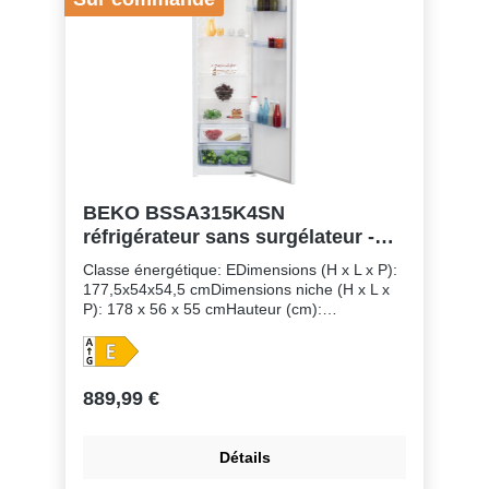
BEKO BSSA315K4SN
réfrigérateur sans surgélateur -
178cm
Classe énergétique: EDimensions (H x L x P):
177,5x54x54,5 cmDimensions niche (H x L x
P): 178 x 56 x 55 cmHauteur (cm):
177,00Volume total (L): 315,00Volume net (L):
309,00Clayettes réglables: 5 (4
adjustable)Rangement de la contreporte:
4,00Porte bouteilles: Bacs à légumes:
889,99 €
2,00Active seal guard: Porte
réversible: Système de montage de porte:
porte coulissanteUniquement pour
Détails
encastrement en colonne: Eclairage intérieur:
LED (on ceiling)Pieds réglables: Thermostat