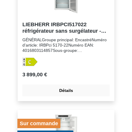
LIEBHERR IRBPCI517022
réfrigérateur sans surgélateur -
178cm
GÉNÉRALGroupe principal: EncastréNuméro
d'article: IRBPci 5170-22Numéro EAN:
4016803114857Sous-groupe:
RéfrigérateursFinition: PeakHauteur de niche:
178 cmMontage de la porte: porte sur
porteVolume du compartiment réfrigérateur:
297 lClasse énergétique: CConsommation
3 899,00 €
électrique par an: 100 kWhConsommation
d'énergie par 24 heures: 0,3Frais d'énergie
par an: € 40,- Indice d'efficacité énergétique:
Détails
64Niveau sonore: 31 dB(A)Classe de niveau
sonore: BClasse climatique: SN-TRéfrigérant:
R600aTension: 220-240 V ~Fréquence: 50-60
HzPuissance: 1,2 AZones de température:
2Circuits frigorifiques réglables séparément:
1Nombre de compresseurs: 1
Sur commande