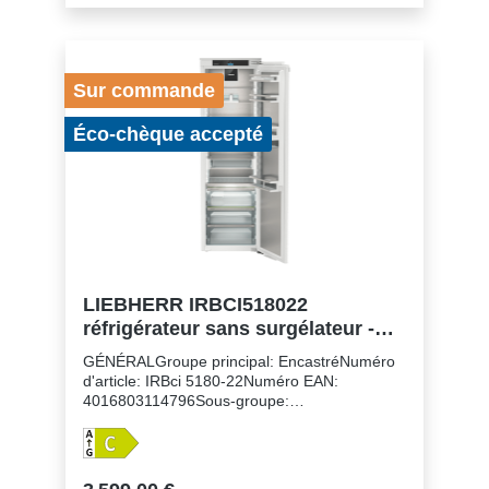
R600aTension: 220-240 V ~Fréquence: 50-60
HzPuissance: 1,2 AZones de température:
2Circuits frigorifiques réglables séparément:
1Nombre de compresseurs: 1
Sur commande
Éco-chèque accepté
LIEBHERR IRBCI518022
réfrigérateur sans surgélateur -
178cm
GÉNÉRALGroupe principal: EncastréNuméro
d'article: IRBci 5180-22Numéro EAN:
4016803114796Sous-groupe:
RéfrigérateursFinition: PeakHauteur de niche:
178 cmMontage de la porte: porte sur
porteVolume du compartiment réfrigérateur:
296 lClasse énergétique: CConsommation