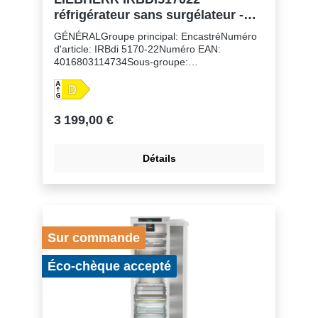
réfrigérateur sans surgélateur -
178cm
GÉNÉRALGroupe principal: EncastréNuméro
d'article: IRBdi 5170-22Numéro EAN:
4016803114734Sous-groupe:
RéfrigérateursFinition: PeakHauteur de niche:
178 cmMontage de la porte: porte sur
porteVolume du compartiment réfrigérateur:
293 lClasse énergétique: DConsommation
3 199,00 €
électrique par an: 125 kWhConsommation
d'énergie par 24 heures: 0,3Frais d'énergie
par an: € 50,- Indice d'efficacité énergétique:
Détails
80Niveau sonore: 29 dB(A)Classe de niveau
sonore: AClasse climatique: SN-TRéfrigérant:
R600aTension: 220-240 V ~Fréquence: 50-60
HzPuissance: 1,2 AZones de température:
2Circuits frigorifiques réglables séparément:
1Nombre de compresseurs: 1
Sur commande
Éco-chèque accepté