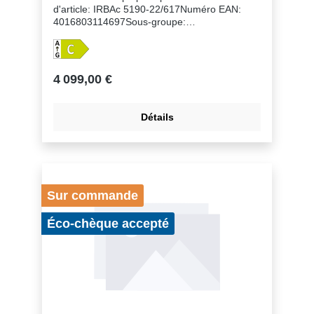
d'article: IRBAc 5190-22/617Numéro EAN:
4016803114697Sous-groupe:
RéfrigérateursFinition: PeakHauteur de niche:
178 cmMontage de la porte: porte sur
porteVolume du compartiment réfrigérateur:
296 lClasse énergétique: CConsommation
4 099,00 €
électrique par an: 100 kWhConsommation
d'énergie par 24 heures: 0,3Frais d'énergie
par an: € 40,- Indice d'efficacité énergétique:
Détails
64Niveau sonore: 32 dB(A)Classe de niveau
sonore: BClasse climatique: SN-TRéfrigérant:
R600aTension: 220-240 V ~Fréquence: 50-60
HzPuissance: 1,2 AZones de température:
2Circuits frigorifiques réglables séparément:
1Nombre de compresseurs: 1
Sur commande
Éco-chèque accepté