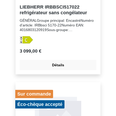
LIEBHERR IRBBSCI517022
refrigérateur sans congélateur
GÉNÉRALGroupe principal: EncastréNuméro
d'article: IRBbsci 5170-22Numéro EAN:
4016803120919Sous-groupe:
RéfrigérateursFinition: PeakHauteur de niche:
178 cmMontage de la porte: porte sur
porteVolume du compartiment réfrigérateur:
296 lClasse énergétique: CConsommation
3 099,00 €
électrique par an: 100 kWhConsommation
d'énergie par 24 heures: 0,3Frais d'énergie
par an: € 40,- Indice d'efficacité énergétique:
Détails
64Niveau sonore: 32 dB(A)Classe de niveau
sonore: BClasse climatique: SN-TRéfrigérant:
R600aTension: 220-240 V ~Fréquence: 50-60
HzPuissance: 1,2 AZones de température:
2Circuits frigorifiques réglables séparément:
1Nombre de compresseurs: 1:
Sur commande
Éco-chèque accepté