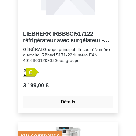
LIEBHERR IRBBSCI517122
réfrigérateur avec surgélateur -
178cm
GÉNÉRALGroupe principal: EncastréNuméro
d'article: IRBbsci 5171-22Numéro EAN:
4016803120933Sous-groupe:
RéfrigérateursFinition: PeakHauteur de niche:
178 cmMontage de la porte: porte sur
porteVolume du compartiment réfrigérateur:
250 lVolume du compartiment congélateur: 27
3 199,00 €
lClasse énergétique: CConsommation
électrique par an: 131 kWhConsommation
d'énergie par 24 heures: 0,4Frais d'énergie
Détails
par an: € 52,- Indice d'efficacité énergétique:
64Niveau sonore: 33 dB(A)Classe de niveau
sonore: BClasse climatique: SN-TRéfrigérant:
R600aTension: 220-240 V ~Fréquence: 50-60
HzPuissance: 1,2 AZones de température:
3Circuits frigorifiques réglables séparément:
Sur commande