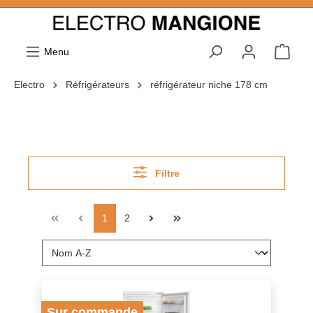
ToContentLink
Menu
Electro
Réfrigérateurs
réfrigérateur niche 178 cm
Filtre
1
2
Sur commande