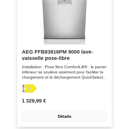
puissant pour les vaisselles très sales Option
GlassCare : nettoyage optimal et protection
des verres Option Extra Hygiène MaxiFlex: le
plus flexible des tiroirs à couverts Écran 3
digits Départ différé de 1 à 24h Capteur d'eau
Sensorlogic Séchage AirDry avec système
AutoDoor Raccord à l'eau chaude jusqu'à
60°C
AEG FFB83816PM 9000 lave-
vaisselle pose-libre
Installation : Pose libre ComfortLift® : le panier
inférieur se soulève aisément pour faciliter le
chargement et le déchargement QuickSelect :
curseur numérique ProClean™ : un nettoyage
optimal avec un minimum de consommation
d'énergie Capacité XXL – plus d’espace que
dans n’importe quel autre lave-vaisselle
1 329,99 €
Consommation d'eau et d'énergie : 11 L,
0.848 kWh pour cycle Eco Fabriqué en usine
Zero-Landfill qui ne génère aucun déchet et
Détails
s'attache à réduire les émissions de CO2.
Moteur Inverter TouchControl pour la selection