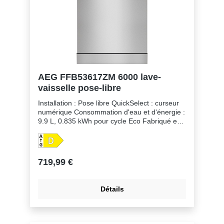
AEG FFB53617ZM 6000 lave-
vaisselle pose-libre
Installation : Pose libre QuickSelect : curseur
numérique Consommation d'eau et d'énergie :
9.9 L, 0.835 kWh pour cycle Eco Fabriqué en
usine Zero-Landfill qui ne génère aucun
déchet et s'attache à réduire les émissions de
CO2. Moteur Inverter 8 programmes, 4
températures Programmes de lave-vaiselle :
719,99 €
160 min, 60 min, 90 min, Auto, Eco,
MachineCare, Quick 30 min, Rinçage Option
XtraPower : nettoyage plus puissant pour les
Détails
vaisselles très sales Option GlassCare :
nettoyage optimal et protection des verres
Option Extra Hygiène Panier à couverts
Départ différé de 1 à 24h Séchage AirDry avec