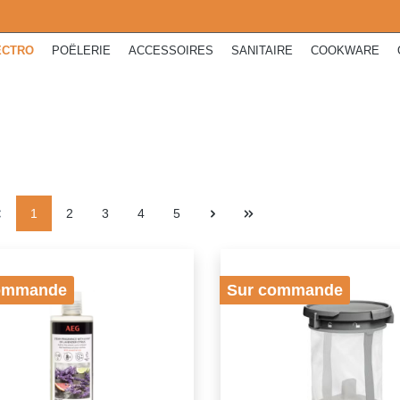
ECTRO
POËLERIE
ACCESSOIRES
SANITAIRE
COOKWARE
1
2
3
4
5
ommande
Sur commande