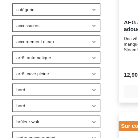
catégorie
AEG 
accessoires
adou
Des vê
accordement d'eau
manque
SteamF
d’utili
arrêt automatique
20 ml 
adouci
progra
arrêt cuve pleine
12,90
minute
donnero
fraîche
bord
vêtemen
bord
brûleur wok
Sur c
cadre encastrement