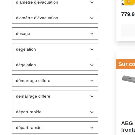
visuell
diamètre d'évacuation
intérie
Evacuat
779,9
roulett
diamètre d'évacuation
rapide 
foncti
dosage
dégelation
Sur c
dégelation
démarrage différe
démarrage différe
départ rapide
AEG 
départ rapide
front