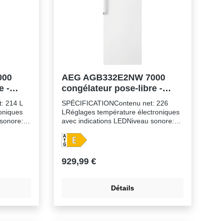
000
AEG AGB332E2NW 7000
e -
congélateur pose-libre -
155cm
: 214 L
SPÉCIFICATIONContenu net: 226
oniques
LRéglages température électroniques
 sonore:
avec indications LEDNiveau sonore:
e
seulement 39 dBFonction de
c Alarme
congélation rapide FrostmaticNoFrost:
 remontée
dégivrage automatiqueAlarme sonore
iroirs de
et visuelle en cas de remontée
929,99 €
ent Portes
anormale de la températureAlarme
sonore et visuelle lors d'une ouverture
les Pieds:
prolongée de la porteFlexi-Space:
Détails
rières
clayettes en verre amoviblesTiroirs de
congélation: 3+1/2,
nnuelle:
transparentCharnières: droites,
-ST-T
réversiblesPieds: Pieds réglables,