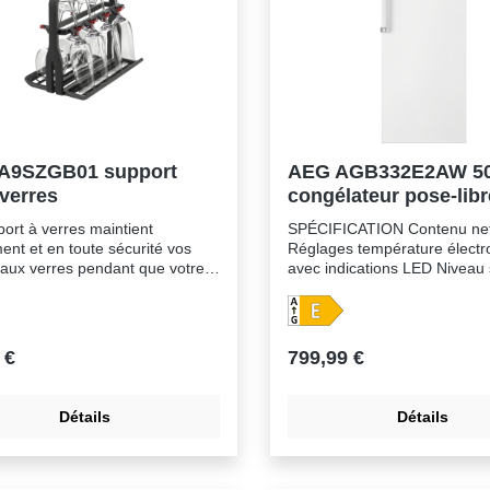
A9SZGB01 support
AEG AGB332E2AW 5
verres
congélateur pose-libr
155cm
ort à verres maintient
SPÉCIFICATION Contenu net
nt et en toute sécurité vos
Réglages température électr
eaux verres pendant que votre
avec indications LED Niveau
isselle les nettoie en
seulement 39 dB Fonction d
deur. Le support prend place
congélation rapide Frostmati
us les lave-vaisselle de 60 et
sonore et visuelle en cas de
t s’adapte afin accueillir les
anormale de la température T
 €
799,99 €
de différentes dimensions.
congélation: 3+1/2, transpar
el : convient à tous les lave-
rabattables: 2 , transparent
 de 60 cm et 45 cm Polyvalent
Charnières: droites, réversib
Détails
Détails
ttaches douces et flexibles ainsi
Pieds réglables, Roulettes ar
 rails maintiennent en toute
fixes Dégivrage manuel
é les verres de dimensions
Consommation énergétique a
peut supporter
205 kWh Classe clim.: SN-N