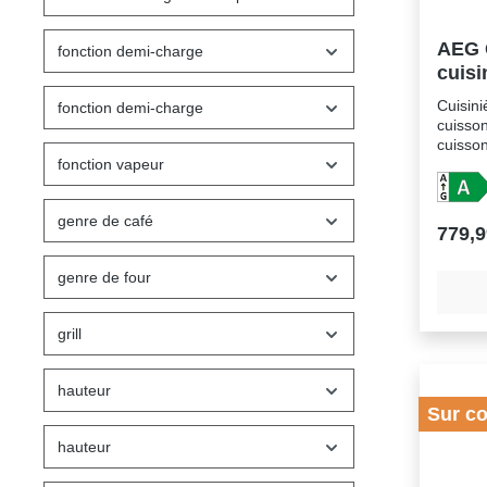
AEG
fonction demi-charge
cuisi
céra
Cuisini
fonction demi-charge
cuisson
cuisson
fonction vapeur
gauche
de cui
zone),
genre de café
Hilig
779,9
Zone a
central
genre de four
droite
arrière 
2200W
grill
de four
cuisson
Déshydr
hauteur
tournan
Sur c
Chaleur
Comman
hauteur
Nettoya
four fa