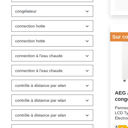
LCD Type de commande :
Electronique Techn
congélateur
Frostma
retour 
normale Alarme tempér
connection hotte
accoustiqu
intérieur Paniers: 1 panier 2 f
Sur c
wheels Evaporateur invisib
connection hotte
Evacuat
dégivra
net espac
connection à l'eau chaude
de cong
Autono
Dimens
connection à l'eau chaude
845x905x545 Coul
Classe é
climatique
contrôle à distance par wlan
d'énergi
AEG 
de racc
congé
produit 
contrôle à distance par wlan
Pannea
LCD Ty
contrôle à distance par wlan
Electr
Alarme