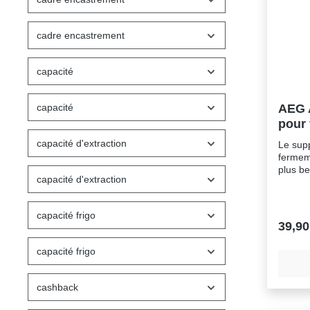
cadre encastrement
capacité
capacité
AEG 
pour 
capacité d'extraction
Le supp
fermeme
plus b
capacité d'extraction
lave-va
profon
dans to
capacité frigo
45 cm e
39,90
verres 
Univers
capacité frigo
vaisselle
: Les a
que les
cashback
sécurit
différentes Capacité : 