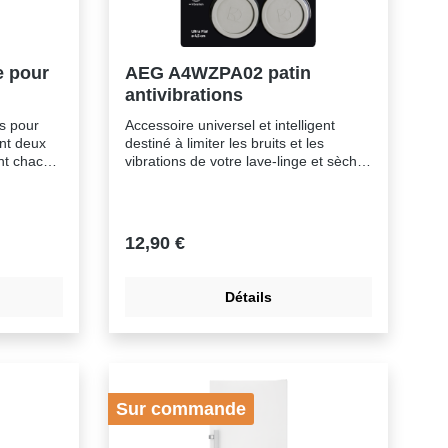
e pour
AEG A4WZPA02 patin
antivibrations
s pour
Accessoire universel et intelligent
ent deux
destiné à limiter les bruits et les
nt chacun
vibrations de votre lave-linge et sèche-
linge. Les patins ultra-plats protègent
’il est
votre sol des égratignures et
z la
maintiennent les appareils bien en
ecyclage
place. Grâce à leur coloris neutre et
12,90 €
placement
leur nouveau design plat, ils sont
mpatible
presque invisibles. Testés TÜV.
Dimensions : Ø 45 mm, 6 mm de
Détails
convient
hauteur
Sur commande