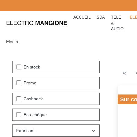
kipToSearch
general.skipToNavigation
ACCUEIL
SDA
TÉLÉ
EL
&
AUDIO
Electro
En stock
Promo
Cashback
Sur c
Eco-chèque
Fabricant