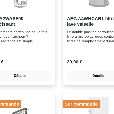
A2WASF00
AEG A4WHCAR1 filtr
cissant
lave vaiselle
tements portés une seule fois
Le double pack de cartouche
nt de fraîcheur ?
filtre à microplastiques conti
ragrance est simple
filtres de remplacement dura
sation, avec le bouchon, ajoutez
six mois en fonction de votre
de parfum dans le compartiment
fréquence de lessives. Lorsqu
ssant et démarrez le
temps de la remplacer, place
mme vapeur. En quelques
cartouche nettoyée dans le r
 €
29,90 €
s, vos vêtements vous
plastique.Cartouche de rem
nt la sensation d'être «
pour filtre microplastics - co
ment lavés » Profitez de
avec tous les lave-linge
Détails
Détails
ts frais
AEG/Electrolux/Zanussi (ne 
pas aux lave-linge séchant)
ommande
Sur commande